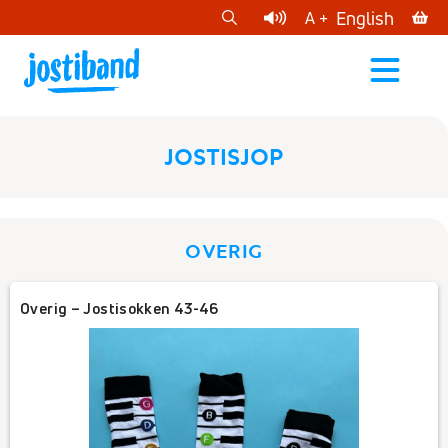
cart
English
A +
open
menu
JOSTISJOP
OVERIG
Overig – Jostisokken 43-46