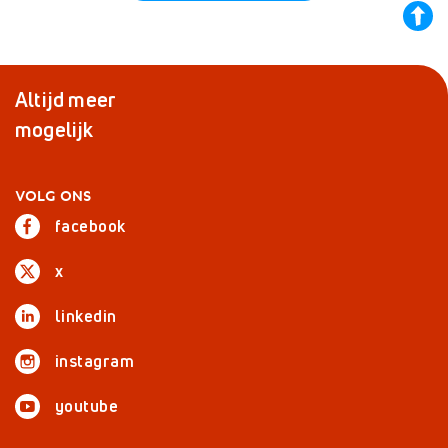
back
to
top
Altijd meer
mogelijk
VOLG ONS
facebook
x
linkedin
instagram
youtube