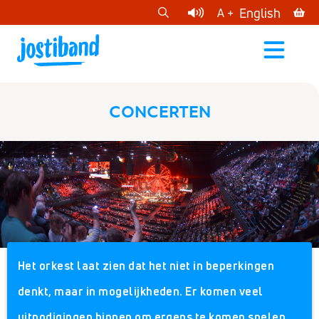
cart
English
A +
open
menu
CONCERTEN
Het orkest laat zien dat het niet in beperkingen
denkt, maar in mogelijkheden. Er komen veel
uitnodigingen binnen om ergens te komen spelen,