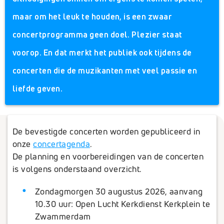
maar om het leuk te houden, is een zwaar
concertprogramma geen doel. Plezier staat
voorop. En dat merkt het publiek ook tijdens de
concerten die de muzikanten met veel passie en
liefde geven.
De bevestigde concerten worden gepubliceerd in
onze
concertagenda
.
De planning en voorbereidingen van de concerten
is volgens onderstaand overzicht.
Zondagmorgen 30 augustus 2026, aanvang
10.30 uur: Open Lucht Kerkdienst Kerkplein te
Zwammerdam