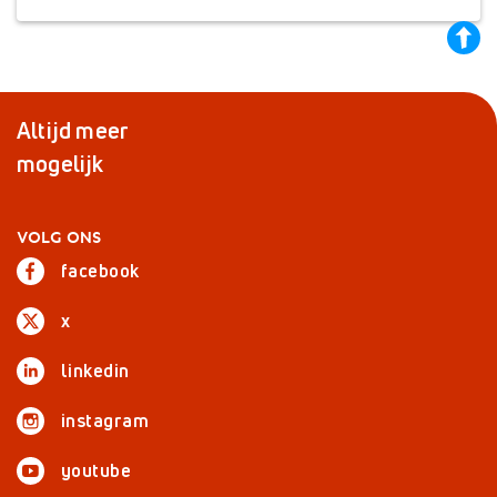
back
to
top
Altijd meer
mogelijk
VOLG ONS
facebook
x
linkedin
instagram
youtube