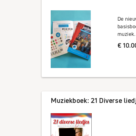
Rep
De nieu
basisbo
muziek.
€ 10.0
facebook
Muziekboek: 21 Diverse lied