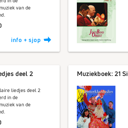
erd in de
muziek van de
nd.
0
info + sjop
edjes deel 2
Muziekboek: 21 Si
aire liedjes deel 2
erd in de
muziek van de
nd.
0