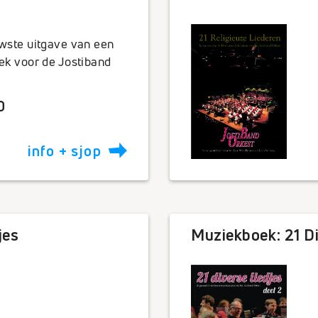
etities
Jostimarathon
G-orkest s
wste uitgave van een
Draag bij!
ek voor de Jostiband
Lid worden
0
x
linkedin
instagram
youtube
facebook
x
Veelgestelde vragen
info + sjop
facebook
x
linkedin
instagram
youtu
jes
Muziekboek: 21 Di