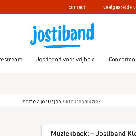
contact
veelgestelde 
vestream
Jostiband voor vrijheid
Concerten
Con
home
jostisjop
kleurenmuziek.
Fot
Zel
Muziekboek: – Jostiband K