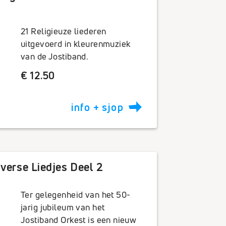
facebook
x
linkedin
instagram
yo
tarten
Overig
21 Religieuze liederen
uitgevoerd in kleurenmuziek
van de Jostiband.
€ 12.50
linkedin
instagram
youtube
facebook
x
linke
info + sjop
be
verse Liedjes Deel 2
Ter gelegenheid van het 50-
jarig jubileum van het
Jostiband Orkest is een nieuw