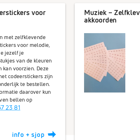
erstickers voor
Muziek – Zelfklev
akkoorden
en met zelfklevende
tickers voor melodie,
 jezelf je
tukjes van de kleuren
n kan voorzien. Deze
met codeerstickers zijn
nderlijk te bestellen.
formatie daarover kun
even bellen op
7 23 81
info + sjop