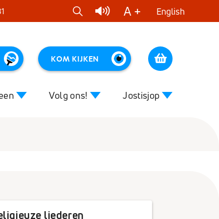
A +
English
81
KOM KIJKEN
Cart
reen
Volg ons!
Jostisjop
Close
Close
 van muziek
Nieuws
Kleurenmuziek
voor begeleiders
DVD's
ziek
CD's
ligieuze liederen