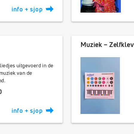
info + sjop
Muziek – Zelfklev
liedjes uitgevoerd in de
muziek van de
nd.
0
info + sjop