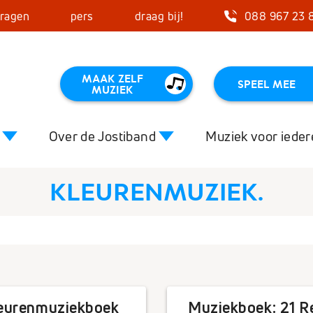
vragen
pers
draag bij!
088 967 23 
MAAK ZELF
SPEEL MEE
MUZIEK
Over de Jostiband
Muziek voor iede
KLEURENMUZIEK.
Close
certagenda
Muziek en VG
Het effect
o’s
De Jostiband en Ipse de Bruggen
Starttips 
f organiseren
Curaçao
Kleurenmu
leurenmuziekboek
Muziekboek: 21 Re