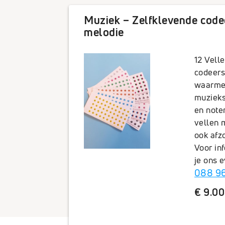
Muziek – Zelfklevende code
melodie
12 Vell
codeers
waarmee
muzieks
en note
vellen 
ook afzo
Voor in
je ons 
088 96
€ 9.00