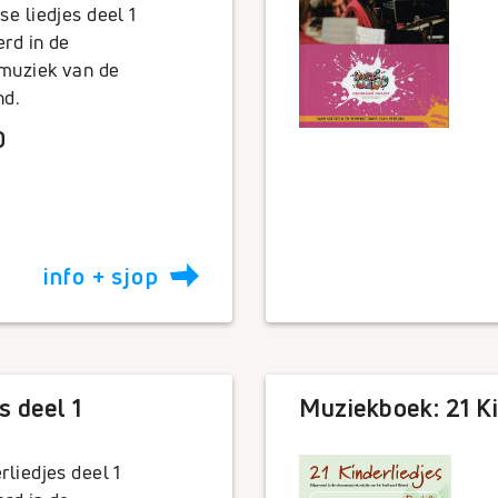
se liedjes deel 1
erd in de
muziek van de
nd.
0
info + sjop
s deel 1
Muziekboek: 21 Ki
rliedjes deel 1