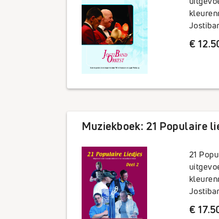
uitgevo
kleuren
Jostiba
€ 12.5
Muziekboek: 21 Populaire li
21 Popul
uitgevo
kleuren
Jostiba
€ 17.5