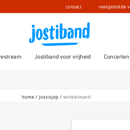
contact
veelgestelde 
vestream
Jostiband voor vrijheid
Concerten
Con
home
jostisjop
winkelmand
Fot
Zel