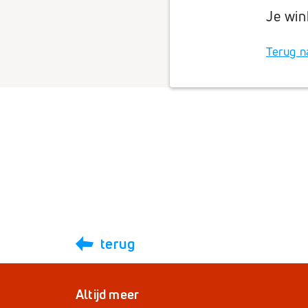
Je win
Rep
Terug n
facebook
terug
Altijd meer