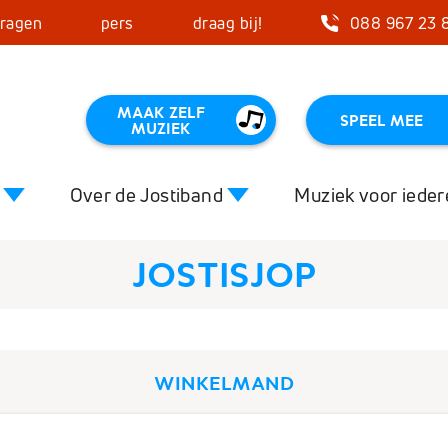
vragen
pers
draag bij!
088 967 23 
MAAK ZELF
SPEEL MEE
MUZIEK
Over de Jostiband
Muziek voor iede
JOSTISJOP
Close
certagenda
Muziek en VG
Het effect
o’s
De Jostiband en Ipse de Bruggen
Starttips 
WINKELMAND
f organiseren
Curaçao
Kleurenmu