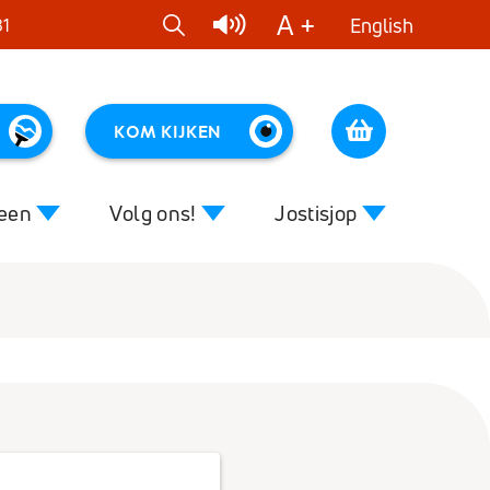
A +
English
81
KOM KIJKEN
Cart
reen
Volg ons!
Jostisjop
Close
Close
 van muziek
Nieuws
Kleurenmuziek
voor begeleiders
DVD's
ziek
CD's