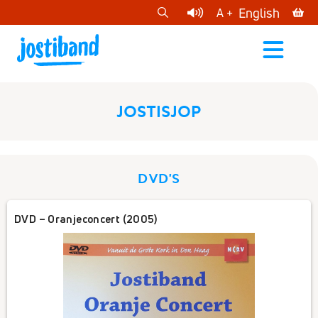
cart
English
A +
open
menu
JOSTISJOP
DVD'S
DVD – Oranjeconcert (2005)