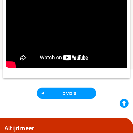
DVD'S
back
to
top
Altijd meer