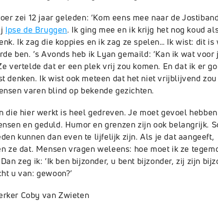
etities
Jostimarathon
G-orkest s
roer zei 12 jaar geleden: ‘Kom eens mee naar de Jostiband.
ij
Ipse de Bruggen
. Ik ging mee en ik krijg het nog koud als
Draag bij!
enk. Ik zag die koppies en ik zag ze spelen… Ik wist: dit i
arde ben. ’s Avonds heb ik Lyan gemaild: ‘Kan ik wat voor 
Lid worden
Ze vertelde dat er een plek vrij zou komen. En dat ik er g
x
linkedin
instagram
youtube
facebook
x
t denken. Ik wist ook meteen dat het niet vrijblijvend zou 
Veelgestelde vragen
nsen varen blind op bekende gezichten.
n die hier werkt is heel gedreven. Je moet gevoel hebbe
nsen en geduld. Humor en grenzen zijn ook belangrijk.
den kunnen dan even te lijfelijk zijn. Als je dat aangeeft,
en ze dat. Mensen vragen weleens: hoe moet ik ze tegem
facebook
x
linkedin
instagram
youtu
Dan zeg ik: ‘Ik ben bijzonder, u bent bijzonder, zij zijn bij
ht u van: gewoon?’
rker Coby van Zwieten