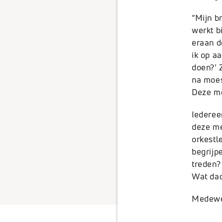
Rep
“Mijn b
werkt b
eraan d
ik op a
doen?’ 
facebook
na moes
Deze me
Iederee
deze me
orkestle
begrijp
treden? 
Wat dac
Medewe