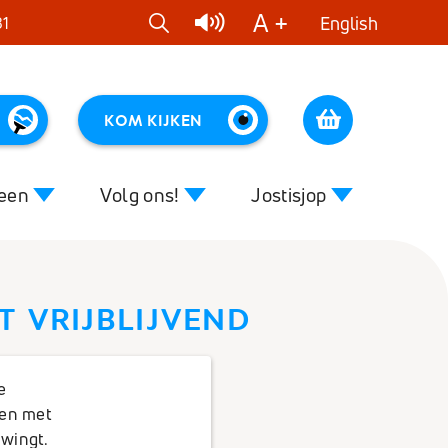
A +
English
81
KOM KIJKEN
Cart
reen
Volg ons!
Jostisjop
Close
Close
ET VRIJBLIJVEND
 van muziek
Nieuws
Kleurenmuziek
voor begeleiders
DVD's
e
sen met
ziek
CD's
wingt.