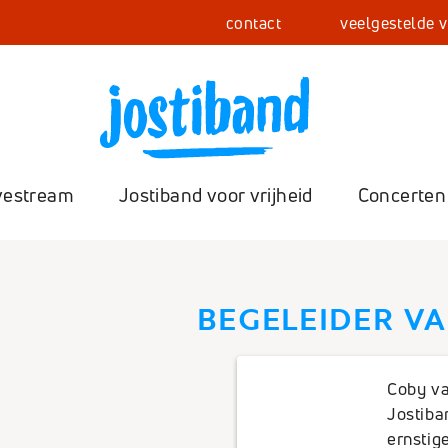
contact
veelgestelde 
vestream
Jostiband voor vrijheid
Concerten
BEGELEIDER VAN
Con
Fot
Coby va
Jostiba
Zel
ernstig