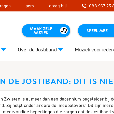
vragen
pers
draag bij!
088 967 23 
MAAK ZELF
SPEEL MEE
MUZIEK
Over de Jostiband
Muziek voor iede
Close
 DE JOSTIBAND: DIT IS NI
certagenda
Muziek en VG
Het effect
o’s
De Jostiband en Ipse de Bruggen
Starttips 
n Zwieten is al meer dan een decennium begeleider bij d
nd. Zij helpt onder andere de ‘meebelevers’. Dit zijn men
f organiseren
Curaçao
Kleurenmu
e, meervoudige beperkingen die zorgen dat de Jostiband s